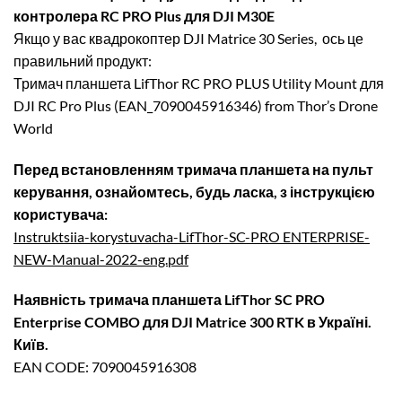
контролера RC PRO Plus для DJI M30E
Якщо у вас квадрокоптер
DJI Matrice 30 Series
, ось це
правильний продукт:
Тримач планшета LifThor RC PRO PLUS Utility Mount для
DJI RC Pro Plus (EAN_7090045916346) from Thor’s Drone
World
Перед встановленням тримача планшета на пульт
керування, ознайомтесь, будь ласка, з інструкцією
користувача:
Instruktsiia-korystuvacha-LifThor-SC-PRO ENTERPRISE-
NEW-Manual-2022-eng.pdf
Наявність тримача планшета LifThor SC PRO
Enterprise COMBO для DJI Matrice 300 RTK в Україні.
Київ.
EAN CODE: 7090045916308