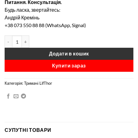
Питання. Консультація.
Будь ласка, звертайтесь:
Андрій Кремінь
+38 073 550 88 88 (WhatsApp, Signal)
Тримач планшета LifThor SC PRO Enterprise COMBO для DJI Matri
Alternative:
Додати в кошик
Купити зараз
Категорія:
Тримачі LifThor
СУПУТНІ ТОВАРИ