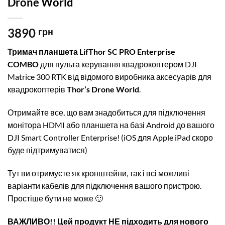
Drone World
3890
грн
Тримач планшета LifThor SC PRO Enterprise
COMBO
для пульта керування квадрокоптером DJI
Matrice 300 RTK від відомого виробника аксесуарів для
квадрокоптерів
Thor’s Drone World
.
Отримайте все, що вам знадобиться для підключення
монітора HDMI або планшета на базі Android до вашого
DJI Smart Controller Enterprise! (iOS для Apple iPad скоро
буде підтримуватися)
Тут ви отримуєте як кронштейни, так і всі можливі
варіанти кабелів для підключення вашого пристрою.
Простіше бути не може 🙂
ВАЖЛИВО!! Цей продукт НЕ підходить для нового