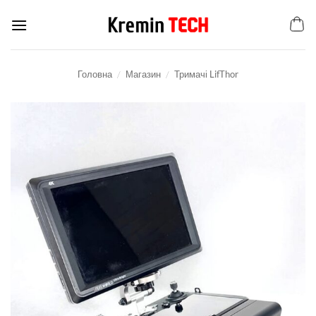
Пропустити
Головна
/
Магазин
/
Тримачі LifThor