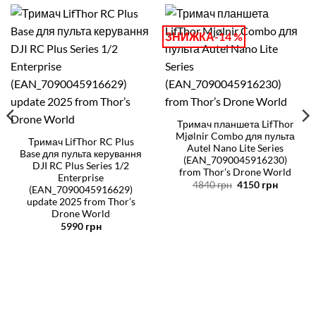
ЗНИЖКА-14 %
Тримач планшета LifThor
Mjølnir Combo для пульта
Тримач LifThor RC Plus
Autel Nano Lite Series
Base для пульта керування
(EAN_7090045916230)
DJI RC Plus Series 1/2
from Thor’s Drone World
Enterprise
Оригінальна
Поточн
4840
грн
4150
грн
(EAN_7090045916629)
ціна:
ціна:
update 2025 from Thor’s
4840 грн.
4150 грн
Drone World
5990
грн